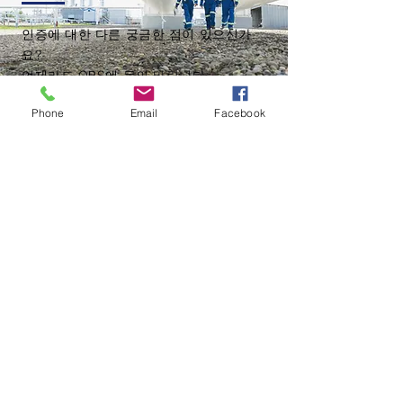
인증에 대한 다른 궁금한 점이 있으신가
현재 테스트, NRTL 인증 및 Field
요?
Evaluation 현장 평가 서비스가
​언제라도 QPS에 문의 바랍니다.
제공업체에서 처리하는 방식에
Phone
Email
Facebook
만족하지 하지 않으싶니까?
높은 인증비용, 규격의 이해의 어
려움, 부품선정에 대한 규격적용
의 어려움 혹은 인증 진행전에 규
Service Center
격에서 요구하는 구조및 각 국가
CANADA
(HEADQUARTERS)
의 적용되는 규정 대한 궁금증을
Toronto Office
해결하기가 어려운신 가요?
81 Kelfield St., Units 7-10,
만약 그러한 어려움에 대한 대안
Toronto, ON M9W 5A3
Phone: 416-241-8857
을 찾고 있다면
QPS Korea에 문
Toll Free: 1-877-746-4777
의 하시길 바랍니다.
www.qps.ca
United States (USA)