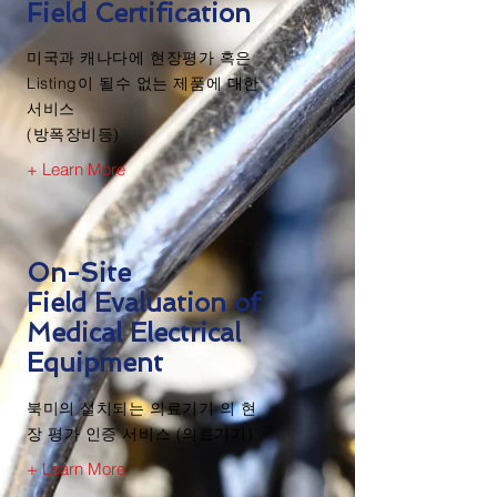
Field Certification
미국과 캐나다에 현장평가 혹은
Listing이 될수 없는 제품에 대한
서비스
(방폭장비등)
+ Learn More
On-Site
Field Evaluation of
Medical Electrical
Equipment
​북미의 설치되는 의료기기 의 현
장 평가 인증 서비스 (의료기기)
+ Learn More