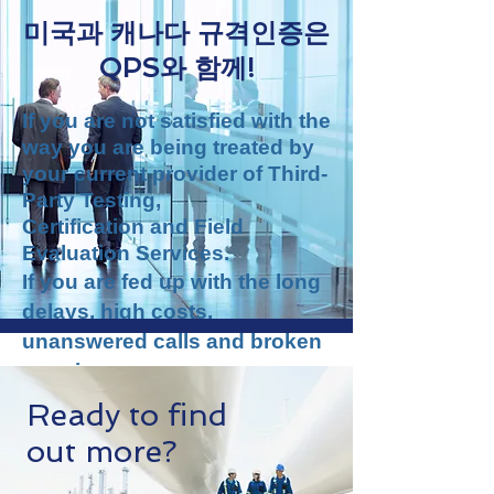
​미국과 캐나다 규격인증은
QPS와 함께!
If you are not satisfied with the
way you are being treated by
your current provider of Third-
Party
Testing,
Certification
and
Field
Evaluation
Services.
If you are fed up with the long
delays, high costs,
unanswered calls and broken
promises.
If you are looking for an
Ready to find
alternative.
out more?
Then remember… You have a
choice!