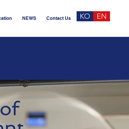
KO
EN
cation
NEWS
Contact Us
 of
ent