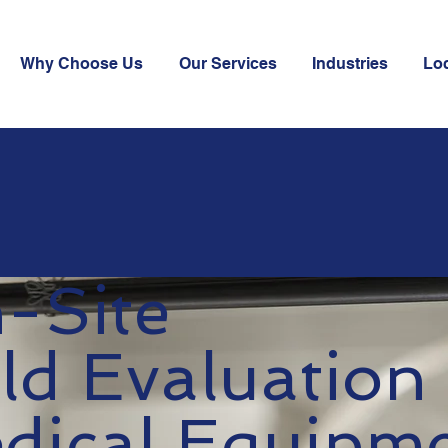
Why Choose Us
Our Services
Industries
Lo
-Site
eld Evaluation
dical Equipm