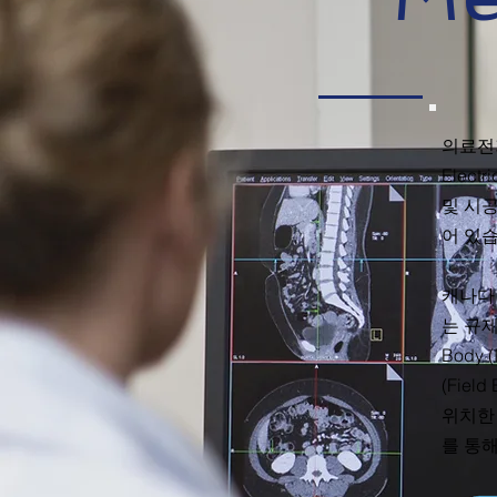
의료전기장
Elec
및 시공
어 있
캐나다 안
는 규제 
Body 
(Fie
위치한 
를 통