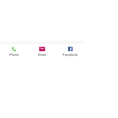
Montreal Office
6600 Trans Canada Hwy, Suite 750
Pointe Claire, QC H9R 4S2
Phone: 514-693-2808
www.qps.ca
Europe (Netherlands)
Phone
Email
Facebook
Berg en Dalseweg 122
6522 BW, Nijmegen
P.O.Box 31126
6503 CC Nijmegen
Phone: +31 85 00 30 144
www.qpscertification.eu
Moncton Office
500 St. George St.